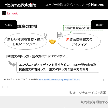
ユーザー登録
ログイン
ヘルプ
f.y_uuki
<prev
next>
オリジナルサイズを表示
規約違反を通報する