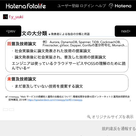
ユーザー登録
ログイン
ヘルプ
f.y_uuki
<prev
next>
オリジナルサイズを表示
規約違反を通報する