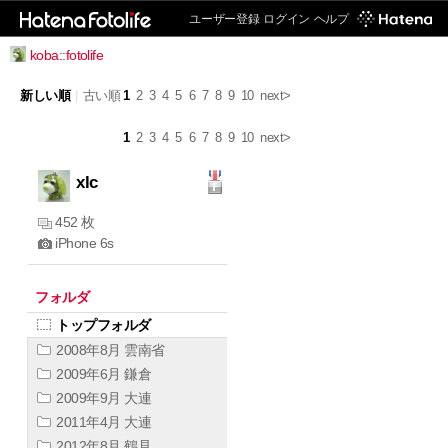
ユーザー登録
ログイン
ヘルプ
koba::fotolife
新しい順
|
古い順
1
2
3
4
5
6
7
8
9
10
next>
1
2
3
4
5
6
7
8
9
10
next>
xlc
452 枚
iPhone 6s
フォルダ
トップフォルダ
2008年8月 雲南省
2009年6月 鎌倉
2009年9月 大連
2011年4月 大連
2012年8月 鶴見