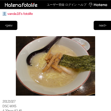
ユーザー登録
ログイン
ヘルプ
vanda18's fotolife
<prev
next>
20121027
DSC-WX5
4.20mm f/2.40