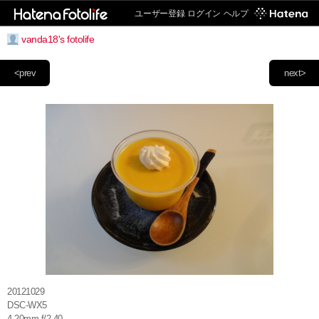
ユーザー登録
ログイン
ヘルプ
vanda18's fotolife
<prev
next>
20121029
DSC-WX5
4.20mm f/2.40