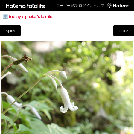
ユーザー登録
ログイン
ヘルプ
tsubaya_photos's fotolife
<prev
next>