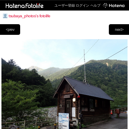
ユーザー登録
ログイン
ヘルプ
tsubaya_photos's fotolife
<prev
next>