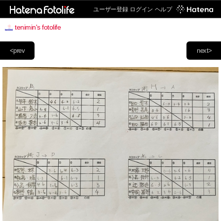
ユーザー登録
ログイン
ヘルプ
tenimin's fotolife
<prev
next>