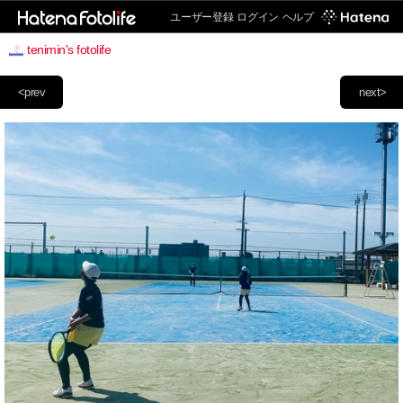
ユーザー登録
ログイン
ヘルプ
tenimin's fotolife
<prev
next>