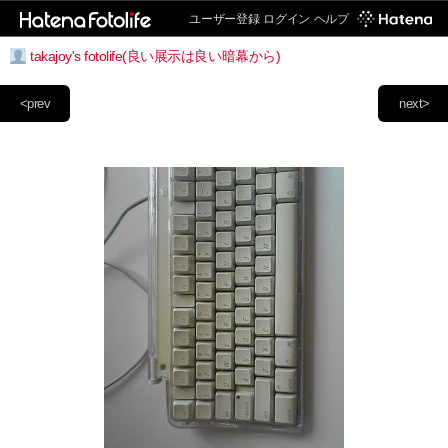
ユーザー登録
ログイン
ヘルプ
takajoy's fotolife(良い展示は良い暗幕から)
<prev
next>