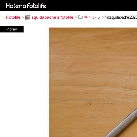
Fotolife
>
squidapache's fotolife
>
キャンプ
>
<prev