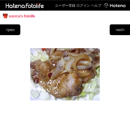
ユーザー登録
ログイン
ヘルプ
soorce's fotolife
<prev
next>