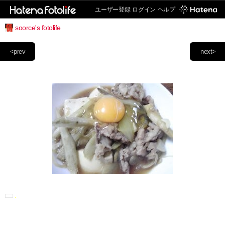
ユーザー登録
ログイン
ヘルプ
soorce's fotolife
<prev
next>