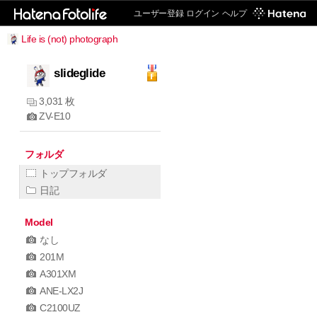
ユーザー登録
ログイン
ヘルプ
Life is (not) photograph
slideglide
3,031 枚
ZV-E10
フォルダ
トップフォルダ
日記
Model
なし
201M
A301XM
ANE-LX2J
C2100UZ