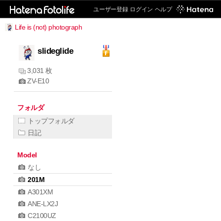
ユーザー登録
ログイン
ヘルプ
Life is (not) photograph
slideglide
3,031 枚
ZV-E10
フォルダ
トップフォルダ
日記
Model
なし
201M
A301XM
ANE-LX2J
C2100UZ