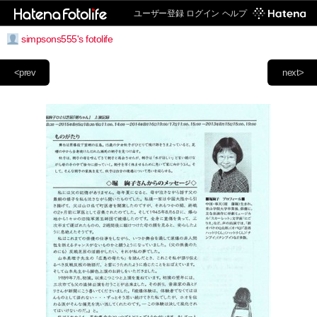
ユーザー登録
ログイン
ヘルプ
simpsons555's fotolife
<prev
next>