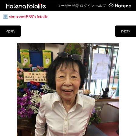
ユーザー登録
ログイン
ヘルプ
simpsons555's fotolife
<prev
next>