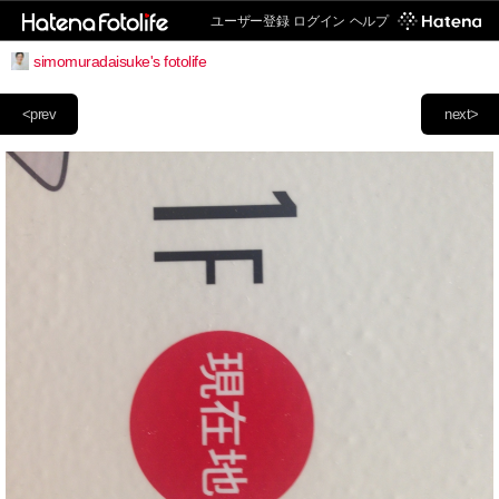
ユーザー登録
ログイン
ヘルプ
simomuradaisuke's fotolife
<prev
next>