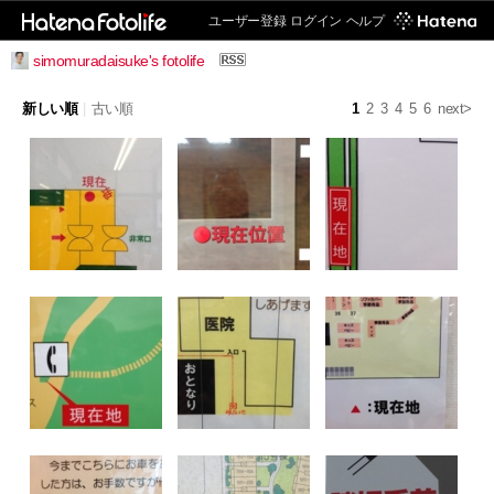
ユーザー登録
ログイン
ヘルプ
simomuradaisuke's fotolife
新しい順
|
古い順
1
2
3
4
5
6
next>