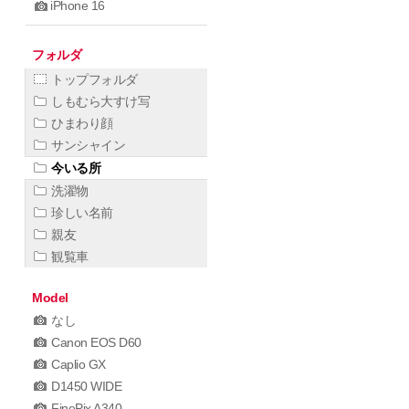
iPhone 16
フォルダ
トップフォルダ
しもむら大すけ写
ひまわり顔
サンシャイン
今いる所
洗濯物
珍しい名前
親友
観覧車
Model
なし
Canon EOS D60
Caplio GX
D1450 WIDE
FinePix A340