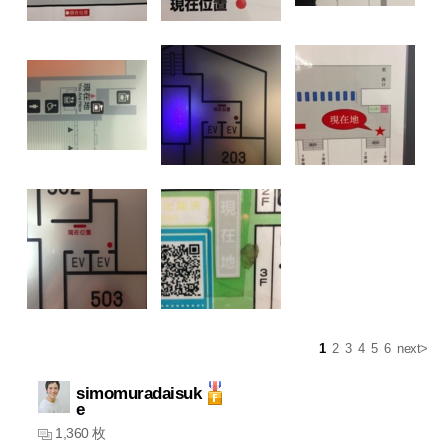
1
2
3
4
5
6
next>
simomuradaisuk
e
1,360 枚