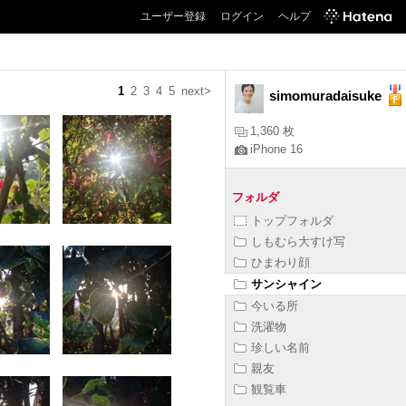
ユーザー登録
ログイン
ヘルプ
1
2
3
4
5
next>
simomuradaisuke
1,360 枚
iPhone 16
フォルダ
トップフォルダ
しもむら大すけ写
ひまわり顔
サンシャイン
今いる所
洗濯物
珍しい名前
親友
観覧車