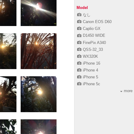
Model
なし
Canon EOS D60
Caplio GX
D1450 WIDE
FinePix A340
QSS-32_33
WX320K
iPhone 16
iPhone 4
iPhone 5
iPhone 5c
more