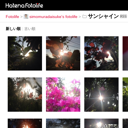
サンシャイン
Fotolife
>
simomuradaisuke's fotolife
>
新しい順
|
古い順