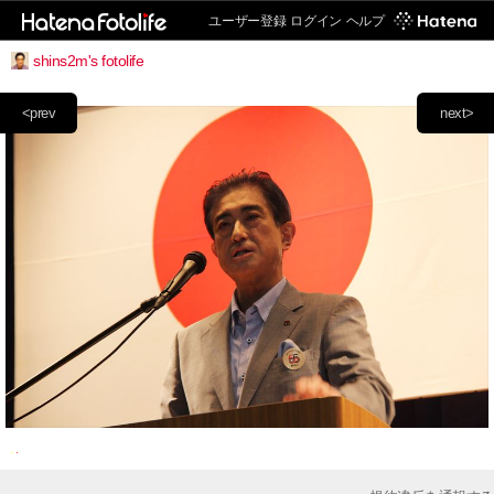
ユーザー登録
ログイン
ヘルプ
shins2m's fotolife
<prev
next>