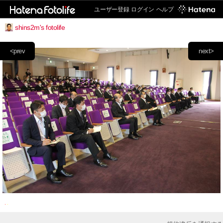
ユーザー登録
ログイン
ヘルプ
shins2m's fotolife
<prev
next>