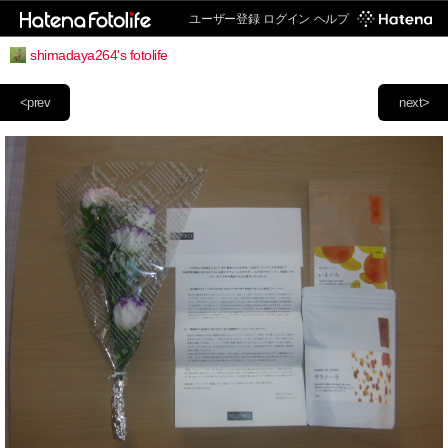
ユーザー登録
ログイン
ヘルプ
shimadaya264's fotolife
<prev
next>