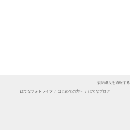
規約違反を通報する
はてなフォトライフ
/
はじめての方へ
/
はてなブログ