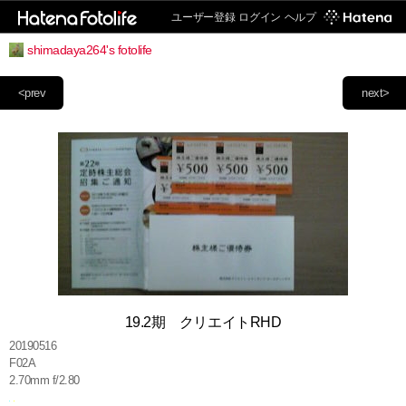
ユーザー登録
ログイン
ヘルプ
shimadaya264's fotolife
<prev
next>
19.2期 クリエイトRHD
20190516
F02A
2.70mm f/2.80