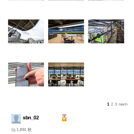
1
2
3
next>
sbn_02
1,891 枚