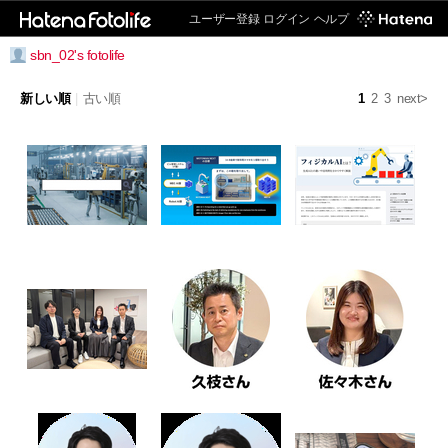
ユーザー登録
ログイン
ヘルプ
sbn_02's fotolife
新しい順
|
古い順
1
2
3
next>