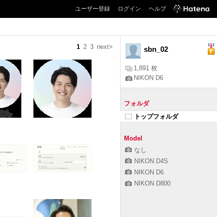
ユーザー登録
ログイン
ヘルプ
1
2
3
next>
sbn_02
1,891 枚
NIKON D6
フォルダ
トップフォルダ
Model
なし
NIKON D4S
NIKON D6
NIKON D800