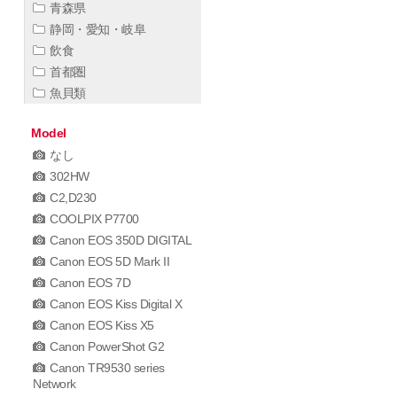
青森県
静岡・愛知・岐阜
飲食
首都圏
魚貝類
Model
なし
302HW
C2,D230
COOLPIX P7700
Canon EOS 350D DIGITAL
Canon EOS 5D Mark II
Canon EOS 7D
Canon EOS Kiss Digital X
Canon EOS Kiss X5
Canon PowerShot G2
Canon TR9530 series
Network