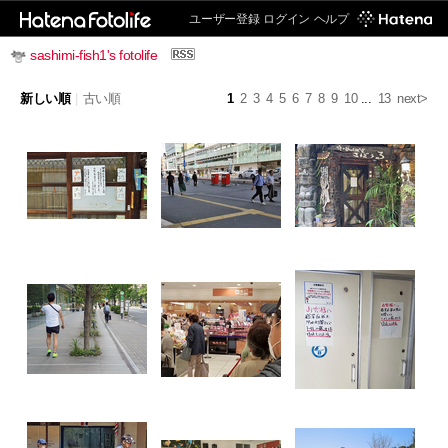
ユーザー登録
ログイン
ヘルプ
sashimi-fish1's fotolife
新しい順
|
古い順
1
2
3
4
5
6
7
8
9
10
...
13
next>