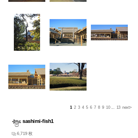
1
2
3
4
5
6
7
8
9
10
...
13
next>
sashimi-fish1
6,719 枚