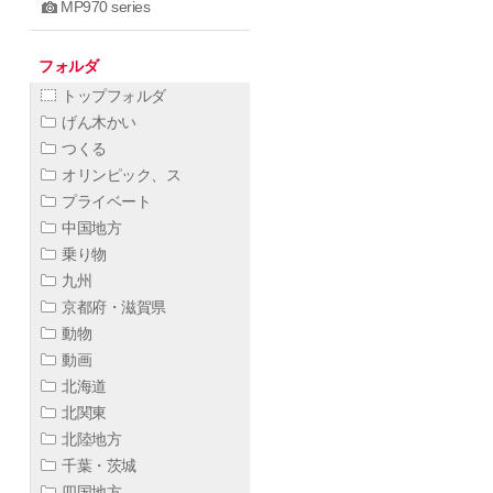
MP970 series
フォルダ
トップフォルダ
げん木かい
つくる
オリンピック、ス
プライベート
中国地方
乗り物
九州
京都府・滋賀県
動物
動画
北海道
北関東
北陸地方
千葉・茨城
四国地方