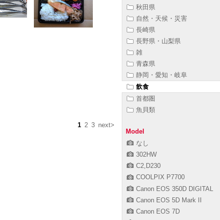
秋田県
自然・天候・災害
長崎県
長野県・山梨県
雑
青森県
静岡・愛知・岐阜
飲食
首都圏
魚貝類
1
2
3
next>
Model
なし
302HW
C2,D230
COOLPIX P7700
Canon EOS 350D DIGITAL
Canon EOS 5D Mark II
Canon EOS 7D