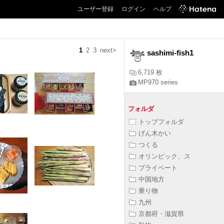
ユーザー登録
ログイン
ヘルプ
1
2
3
next>
sashimi-fish1
6,719 枚
MP970 series
フォルダ
トップフォルダ
げん木かい
つくる
オリンピック、ス
プライベート
中国地方
乗り物
九州
京都府・滋賀県