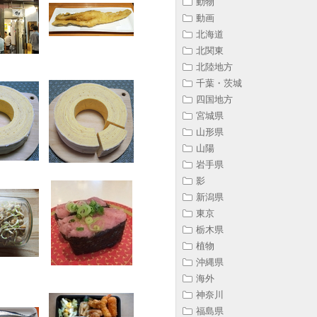
動物
動画
北海道
北関東
北陸地方
千葉・茨城
四国地方
宮城県
山形県
山陽
岩手県
影
新潟県
東京
栃木県
植物
沖縄県
海外
神奈川
福島県