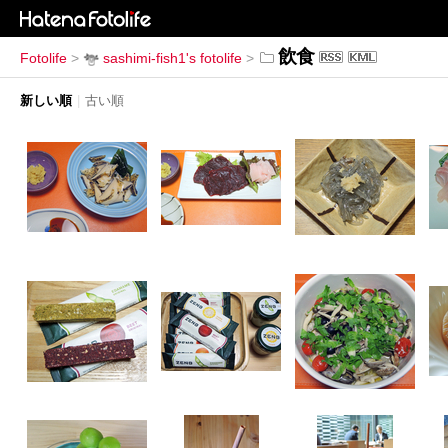
飲食
Fotolife
>
sashimi-fish1's fotolife
>
新しい順
|
古い順