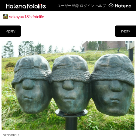
ユーザー登録
ログイン
ヘルプ
sakayuu18's fotolife
<prev
next>
20230917