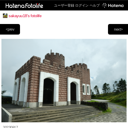
ユーザー登録
ログイン
ヘルプ
sakayuu18's fotolife
<prev
next>
20230917