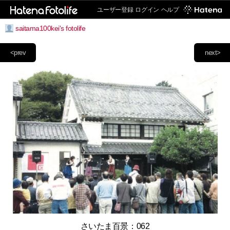
ユーザー登録
ログイン
ヘルプ
saitama100kei's fotolife
<prev
next>
さいたま百景：062