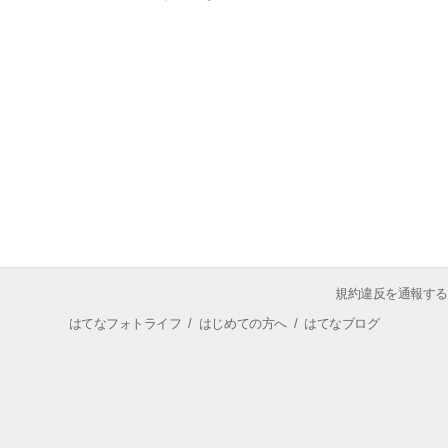
規約違反を通報する
はてなフォトライフ
/
はじめての方へ
/
はてなブログ