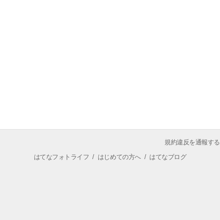
規約違反を通報する
はてなフォトライフ
/
はじめての方へ
/
はてなブログ