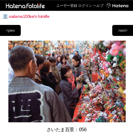
ユーザー登録
ログイン
ヘルプ
saitama100kei's fotolife
<prev
next>
さいたま百景：056