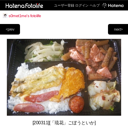
ユーザー登録
ログイン
ヘルプ
s0met1me's fotolife
<prev
next>
[200311][「琉花」ごぼうといか]