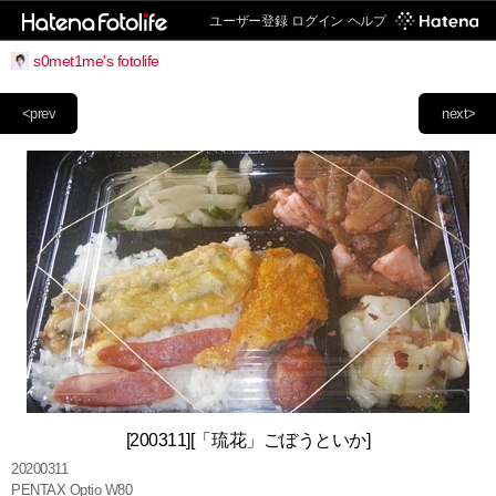
ユーザー登録
ログイン
ヘルプ
s0met1me's fotolife
<prev
next>
[200311][「琉花」ごぼうといか]
20200311
PENTAX Optio W80