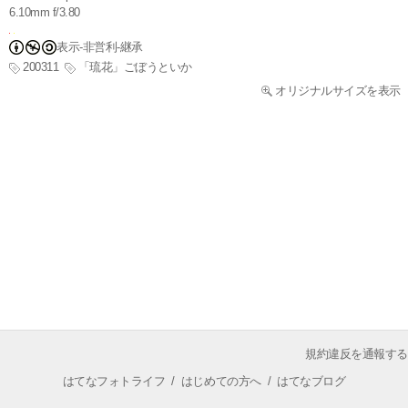
6.10mm f/3.80
表示-非営利-継承
200311
「琉花」ごぼうといか
オリジナルサイズを表示
規約違反を通報する
はてなフォトライフ
/
はじめての方へ
/
はてなブログ