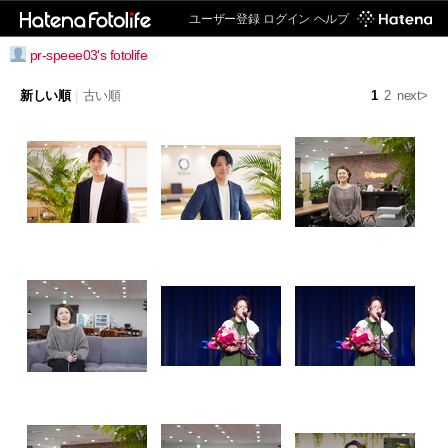
ユーザー登録
ログイン
ヘルプ
pr-speee03's fotolife
新しい順
|
古い順
1
2
next>