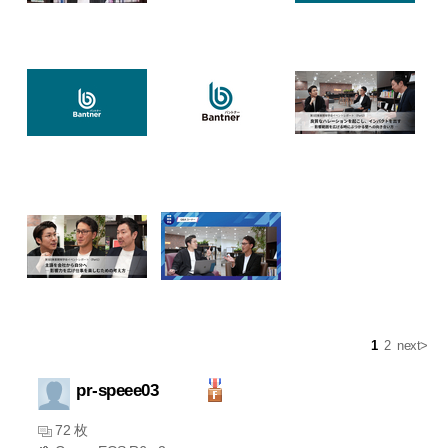
1
2
next>
pr-speee03
72 枚