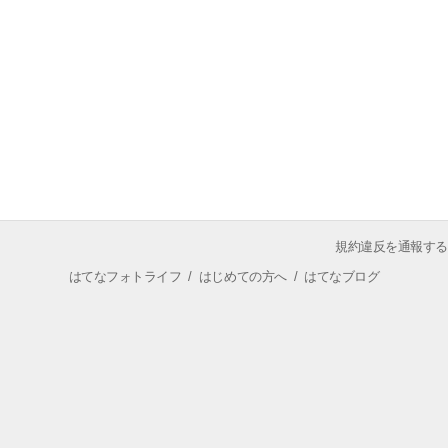
規約違反を通報する
はてなフォトライフ
/
はじめての方へ
/
はてなブログ