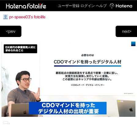
ユーザー登録
ログイン
ヘルプ
pr-speee03's fotolife
<prev
next>