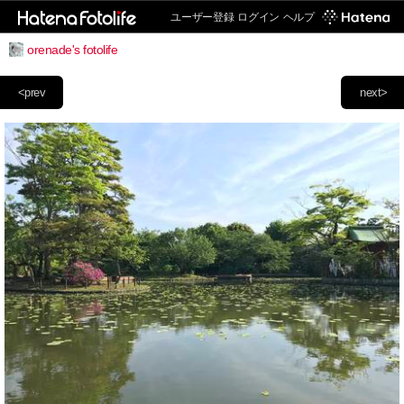
ユーザー登録
ログイン
ヘルプ
orenade's fotolife
<prev
next>