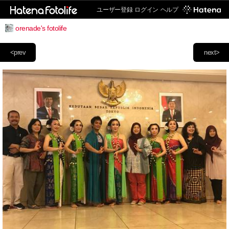
ユーザー登録
ログイン
ヘルプ
orenade's fotolife
<prev
next>