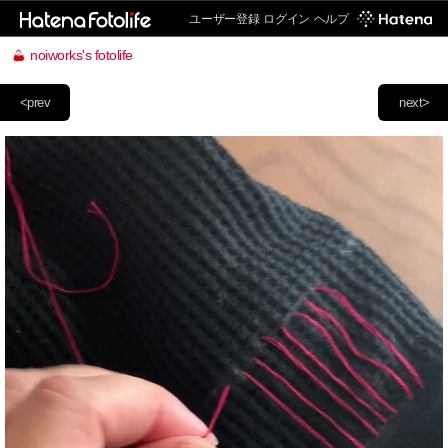
ユーザー登録
ログイン
ヘルプ
noiworks's fotolife
<prev
next>