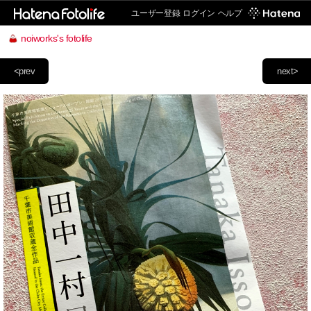
ユーザー登録
ログイン
ヘルプ
noiworks's fotolife
<prev
next>