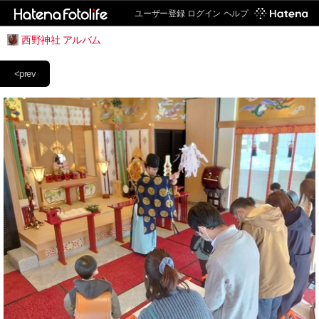
ユーザー登録
ログイン
ヘルプ
西野神社 アルバム
<prev