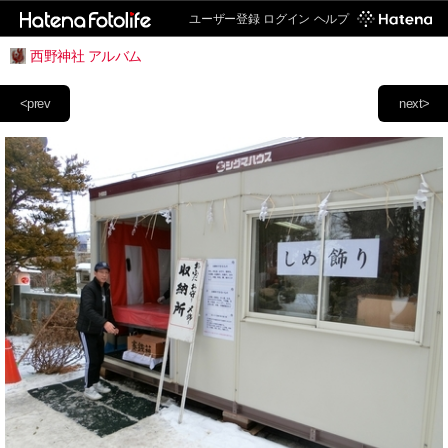
ユーザー登録
ログイン
ヘルプ
西野神社 アルバム
<prev
next>