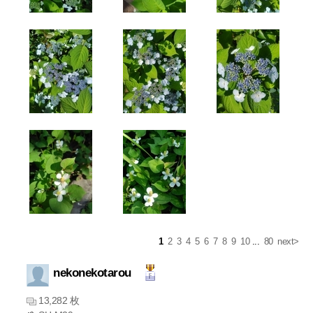
1
2
3
4
5
6
7
8
9
10
...
80
next>
nekonekotarou
13,282 枚