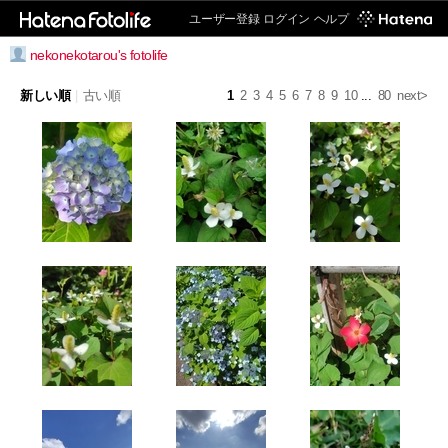
ユーザー登録
ログイン
ヘルプ
nekonekotarou's fotolife
新しい順
|
古い順
1
2
3
4
5
6
7
8
9
10
...
80
next>