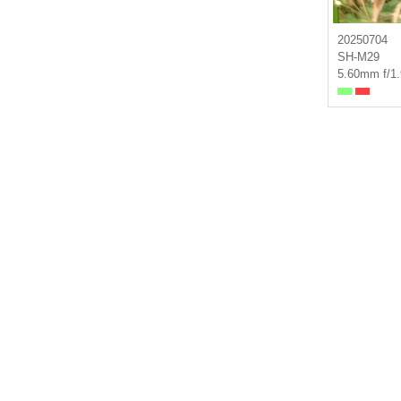
20250704
SH-M29
5.60mm f/1