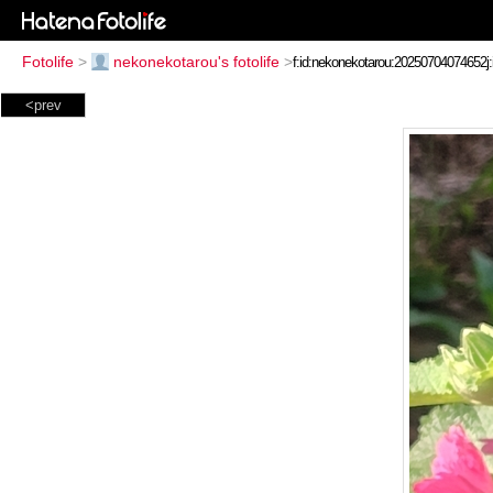
Fotolife
>
nekonekotarou's fotolife
>
<prev