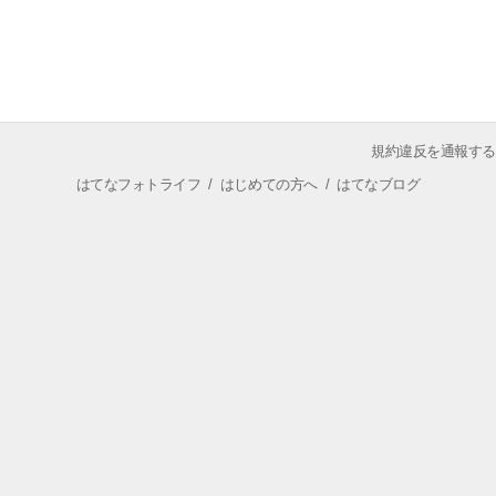
規約違反を通報する
はてなフォトライフ
/
はじめての方へ
/
はてなブログ