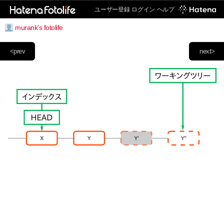
ユーザー登録
ログイン
ヘルプ
murank's fotolife
<prev
next>