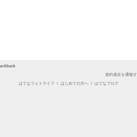
rackback
規約違反を通報す
はてなフォトライフ
/
はじめての方へ
/
はてなブログ