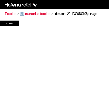
Fotolife
>
murank's fotolife
>
<prev