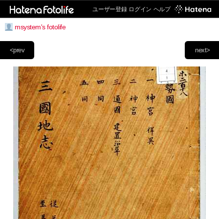
ユーザー登録
ログイン
ヘルプ
msystem's fotolife
<prev
next>