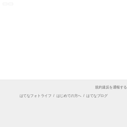
規約違反を通報する
はてなフォトライフ
/
はじめての方へ
/
はてなブログ