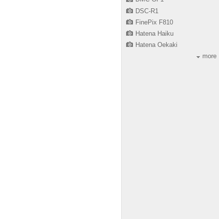
DSC-R1
FinePix F810
Hatena Haiku
Hatena Oekaki
more