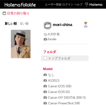
ユーザー登録
ログイン
ヘルプ
日常の切り取り
新しい順
|
古い順
mori-china
4,929 枚
foodie
フォルダ
トップフォルダ
Model
なし
A1301S
Canon EOS 30D
Canon EOS 5D
Canon IXY DIGITAL 800 IS
Canon PowerShot S90